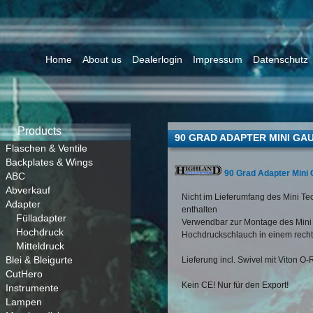
Home
About us
Dealerlogin
Impressum
Datenschutz
Products
90 GRAD ADAPTER MINI GA
Flaschen & Ventile
Backplates & Wings
90 Grad Adapter Mini
ABC
Abverkauf
Nicht im Lieferumfang des Mini T
Adapter
enthalten
Fülladapter
Verwendbar zur Montage des Mini
Hochdruck
Hochdruckschlauch in einem recht
Mitteldruck
Blei & Bleigurte
Lieferung incl. Swivel mit Viton O
CutHero
Kein CE! Nur für den Export!
Instrumente
Lampen