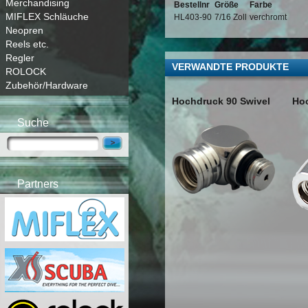
Merchandising
Bestellnr
Größe
Farbe
MIFLEX Schläuche
HL403-90
7/16 Zoll
verchromt
Neopren
Reels etc.
Regler
VERWANDTE PRODUKTE
ROLOCK
Zubehör/Hardware
Hochdruck 90 Swivel
Ho
Suche
Partners