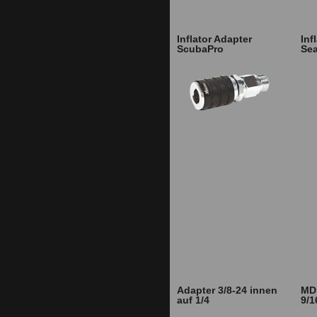
Inflator Adapter
Inf
ScubaPro
Se
Adapter 3/8-24 innen
MD 
auf 1/4
9/1