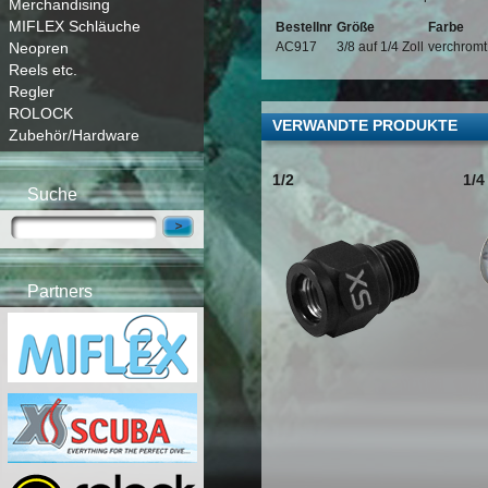
Merchandising
MIFLEX Schläuche
Bestellnr
Größe
Farbe
Neopren
AC917
3/8 auf 1/4 Zoll
verchromt
Reels etc.
Regler
ROLOCK
VERWANDTE PRODUKTE
Zubehör/Hardware
1/2
1/4
Suche
Partners