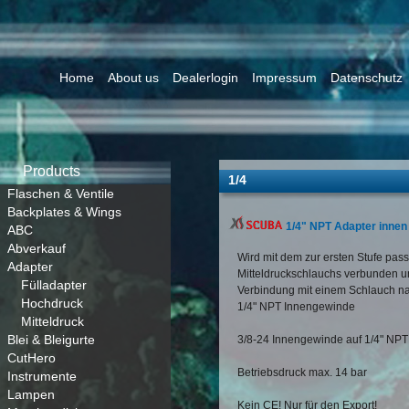
Home
About us
Dealerlogin
Impressum
Datenschutz
Products
1/4
Flaschen & Ventile
Backplates & Wings
1/4" NPT Adapter innen
ABC
Abverkauf
Wird mit dem zur ersten Stufe pas
Adapter
Mitteldruckschlauchs verbunden u
Fülladapter
Verbindung mit einem Schlauch na
Hochdruck
1/4" NPT Innengewinde
Mitteldruck
Blei & Bleigurte
3/8-24 Innengewinde auf 1/4" NP
CutHero
Betriebsdruck max. 14 bar
Instrumente
Lampen
Kein CE! Nur für den Export!