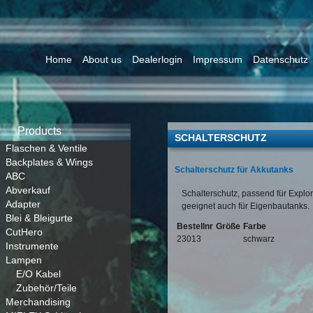
Home
About us
Dealerlogin
Impressum
Datenschutz
Products
SCHALTERSCHUTZ
Flaschen & Ventile
Backplates & Wings
Schalterschutz für Akkutanks
ABC
Abverkauf
Schalterschutz, passend für Explor
Adapter
geeignet auch für Eigenbautanks.
Blei & Bleigurte
Bestellnr
Größe
Farbe
CutHero
23013
schwarz
Instrumente
Lampen
E/O Kabel
Zubehör/Teile
Merchandising