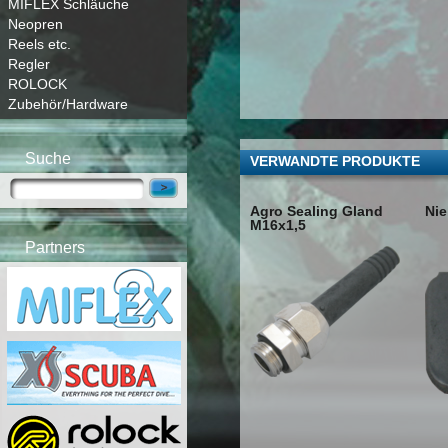
MIFLEX Schläuche
Neopren
Reels etc.
Regler
ROLOCK
Zubehör/Hardware
Suche
VERWANDTE PRODUKTE
Agro Sealing Gland
Nie
M16x1,5
Partners