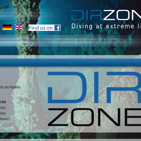
ahl an Apeks
arbe
iss
iss
hwarz