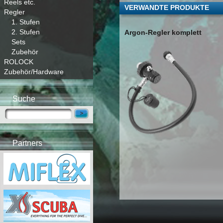
Reels etc.
VERWANDTE PRODUKTE
Regler
1. Stufen
2. Stufen
Argon-Regler komplett
Sets
Zubehör
ROLOCK
Zubehör/Hardware
Suche
Partners