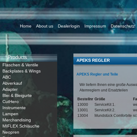
Home
About us
Dealerlogin
Impressum
Datenschutz
Products
APEKS REGLER
Flaschen & Ventile
Backplates & Wings
APEKS Regler und Teile
ABC
Abverkauf
Wir liefern Ihnen eine große Ausw
Adapter
Atemreglern und Ersatzteilen
Blei & Bleigurte
Bestellnr
Größe
F
CutHero
13000
ServiceKit 1.
we
Instrumente
13001
ServiceKit 2.
we
Lampen
13004
Mundstück Comforbite
sc
Merchandising
MIFLEX Schläuche
Neopren