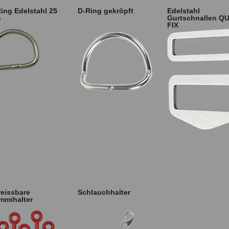
ing Edelstahl 25
D-Ring gekröpft
Edelstahl
m
Gurtschnallen Q
FIX
eissbare
Schlauchhalter
mmihalter