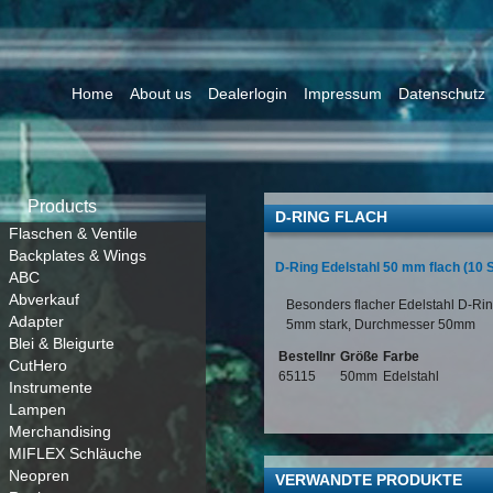
Home
About us
Dealerlogin
Impressum
Datenschutz
Products
D-RING FLACH
Flaschen & Ventile
Backplates & Wings
D-Ring Edelstahl 50 mm flach (10
ABC
Abverkauf
Besonders flacher Edelstahl D-Rin
Adapter
5mm stark, Durchmesser 50mm
Blei & Bleigurte
Bestellnr
Größe
Farbe
CutHero
65115
50mm
Edelstahl
Instrumente
Lampen
Merchandising
MIFLEX Schläuche
Neopren
VERWANDTE PRODUKTE