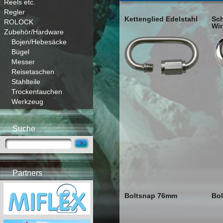
Reels etc.
Regler
Kettenglied Edelstahl
Sc
ROLOCK
Wir
Zubehör/Hardware
Bojen/Hebesäcke
Bügel
Messer
Reisetaschen
Stahlteile
Trockentauchen
Werkzeug
Suche
Partners
Boltsnap 76mm
Bo