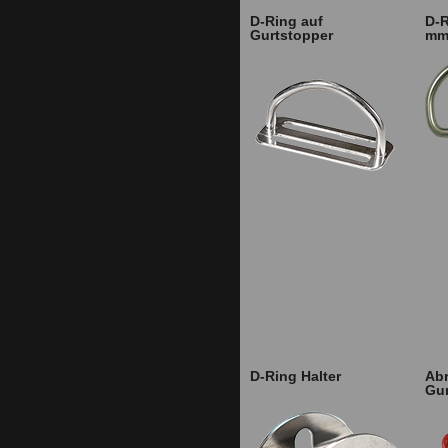
D-Ring auf
D-R
Gurtstopper
m
D-Ring Halter
Abr
Gu